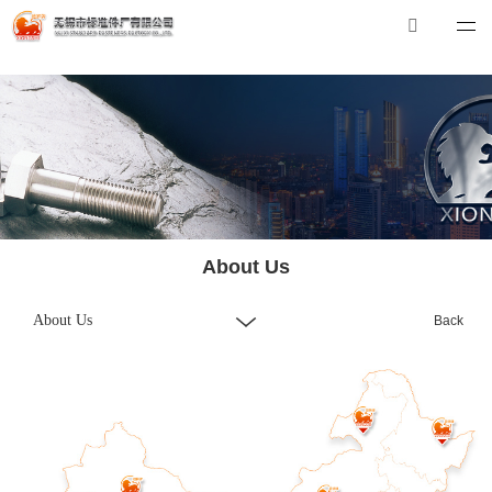
米兰体育
米兰体育-米兰全站 | 米兰体育官方网站
Tel：0510-88551801
E-mail：xibiao@see-c.com
About Us
About Us
Back