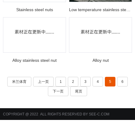
Stainless steel nuts
Low temperature stainless steel nuts
Alloy stainless steel nut
Alloy nut
米兰体育
上一页
1
2
3
4
5
6
下一页
尾页
COPYRIGHT @ 2022 ALL RIGHTS RESERVED BY SEE-C.COM