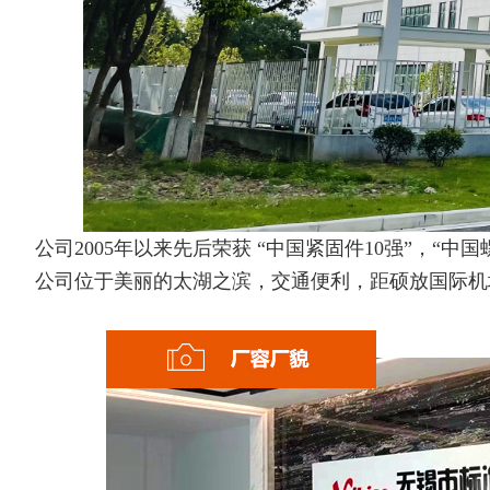
公司2005年以来先后荣获 “中国紧固件10强”，“中
公司位于美丽的太湖之滨，交通便利，距硕放国际机场