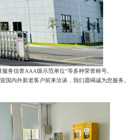
量服务信誉AAA级示范单位”等多种荣誉称号。
迎国内外新老客户前来洽谈，我们愿竭诚为您服务。