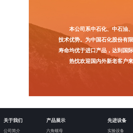
本公司系中石化、中石油
技术优势。为中国石化股份有
寿命均优于进口产品，达到国
热忱欢迎国内外新老客户
关于我们
产品展示
先进设备
公司简介
六角螺母
实验设备