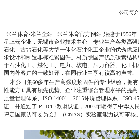
公司简介
米兰体育-米兰全站 | 米兰体育官方网站 始建于1
星上云企业，无锡市企业技术中心。专业生产各类高强
石化、古雷石化等大型一体化石油化工企业的
优秀
供应
求设计和制造非标准紧固件。材质除国产优质碳素结构钢
于石油化工、煤化工、电力、核电、压力容器、化工机
国内外客户的一致好评，在同行业中享有较高的声誉
本公司集60多年生产高强度紧固件的专业经验，拥有
性能方面具有
领先
优势。企业注重综合管理水平的提高，坚
质量管理体系、ISO 14001：2015环境管理体系、ISO 4
证，并通过了 PED4.3欧盟认证，2003年取得了
评定
国家
认可委员会》（CNAS）实验室能力认可审核