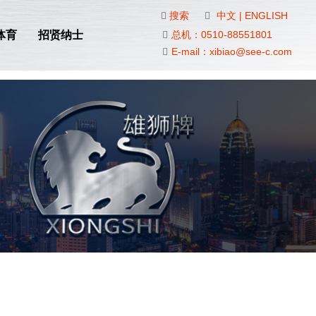
搜索
中文
|
ENGLISH
体育
招贤纳士
总机：0510-88551801
E-mail：xibiao@see-c.com