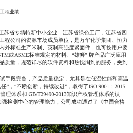
工程业绩
心，江苏省专精特新中小企业，江苏省绿色工厂，江苏省四
工程公司的资源市场成员单位，是万华化学集团、恒力
内外标准生产米制、英制高强度紧固件，也可按用户要
或ASME标准规定的材料。“雄狮” 牌产品广泛应用
品质量，规范详尽的软件资料和热忱周到的服务，受到
试手段完备，产品质量稳定，尤其是在低温性能和高温
不断创新，持续改进”，取得了ISO 9001：2015
能源管理体系和 GB/T29490-2013知识产权管理体系的认
平，加强检测中心的管理能力，公司成功通过了《中国合格