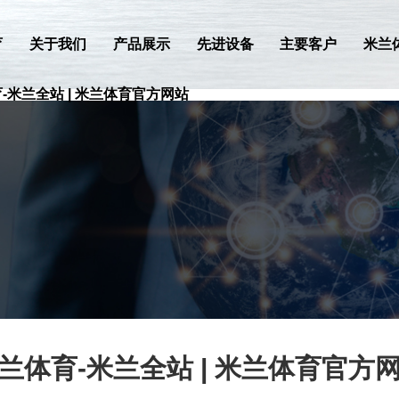
育
关于我们
产品展示
先进设备
主要客户
米兰
-米兰全站 | 米兰体育官方网站
兰体育-米兰全站 | 米兰体育官方