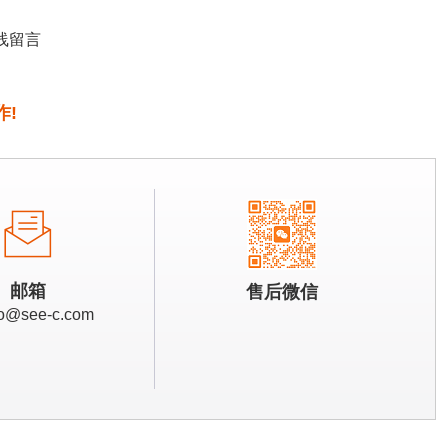
线留言
作!
邮箱
售后微信
ao@see-c.com