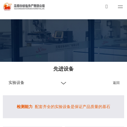
米兰体育
米兰体育-米兰全站 | 米兰体育官方网站
总机：0510-88551801
E-mail：xibiao@see-c.com
先进设备
实验设备
返回
检测能力
配套齐全的实验设备是保证产品质量的基石