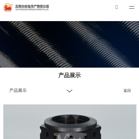
米兰体育
米兰体育-米兰全站 | 米兰体育官方网站
总机：0510-88551801
E-mail：xibiao@see-c.com
产品展示
产品展示
返回